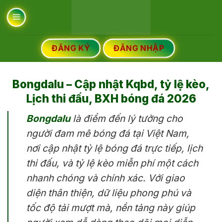
Bỏ
qua
nội
dung
ĐĂNG NHẬP
ĐĂNG KÝ
Bongdalu – Cập nhật Kqbd, tỷ lệ kèo,
Lịch thi đấu, BXH bóng đá 2026
Bongdalu
là điểm đến lý tưởng cho
người đam mê bóng đá tại Việt Nam,
nơi cập nhật tỷ lệ bóng đá trực tiếp, lịch
thi đấu, và tỷ lệ kèo miễn phí một cách
nhanh chóng và chính xác. Với giao
diện thân thiện, dữ liệu phong phú và
tốc độ tải mượt mà, nền tảng này giúp