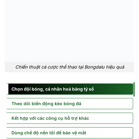
Chiến thuật cá cược thể thao tại Bongdalu hiệu quả
Chọn đội bóng, cá nhân hoá bảng tỷ số
Theo dõi biến động kèo bóng đá
Kết hợp với các công cụ hỗ trợ khác
Dùng chế độ nền tối để bảo vệ mắt