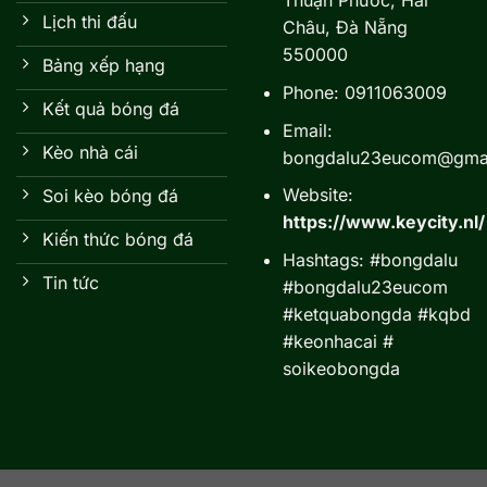
Thuận Phước, Hải
Lịch thi đấu
Châu, Đà Nẵng
550000
Bảng xếp hạng
Phone: 0911063009
Kết quả bóng đá
Email:
Kèo nhà cái
bongdalu23eucom@gma
Website:
Soi kèo bóng đá
https://www.keycity.nl/
Kiến thức bóng đá
Hashtags: #bongdalu
Tin tức
#bongdalu23eucom
#ketquabongda #kqbd
#keonhacai #
soikeobongda