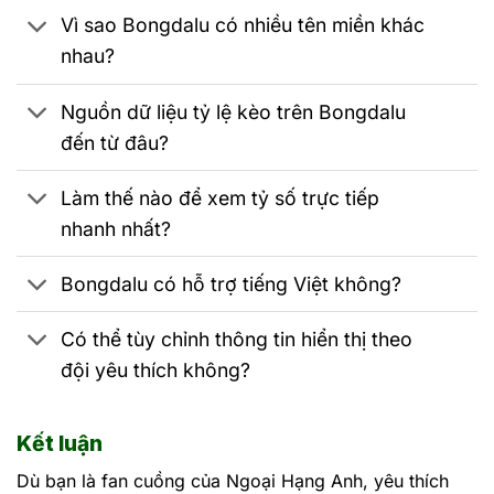
Vì sao Bongdalu có nhiều tên miền khác
nhau?
Nguồn dữ liệu tỷ lệ kèo trên Bongdalu
đến từ đâu?
Làm thế nào để xem tỷ số trực tiếp
nhanh nhất?
Bongdalu có hỗ trợ tiếng Việt không?
Có thể tùy chỉnh thông tin hiển thị theo
đội yêu thích không?
Kết luận
Dù bạn là fan cuồng của Ngoại Hạng Anh, yêu thích