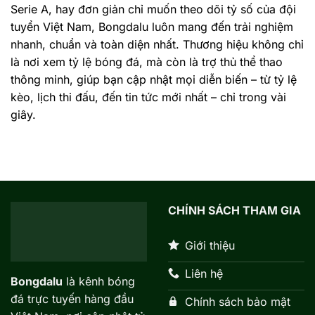
Serie A, hay đơn giản chỉ muốn theo dõi tỷ số của đội
tuyển Việt Nam, Bongdalu luôn mang đến trải nghiệm
nhanh, chuẩn và toàn diện nhất. Thương hiệu không chỉ
là nơi xem tỷ lệ bóng đá, mà còn là trợ thủ thể thao
thông minh, giúp bạn cập nhật mọi diễn biến – từ tỷ lệ
kèo, lịch thi đấu, đến tin tức mới nhất – chỉ trong vài
giây.
CHÍNH SÁCH THAM GIA
Giới thiệu
Liên hệ
Bongdalu
là kênh bóng
đá trực tuyến hàng đầu
Chính sách bảo mật