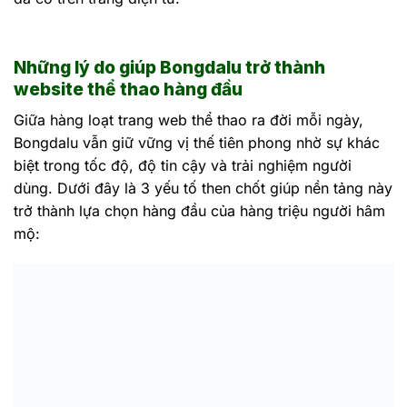
Những lý do giúp Bongdalu trở thành
website thể thao hàng đầu
Giữa hàng loạt trang web thể thao ra đời mỗi ngày,
Bongdalu vẫn giữ vững vị thế tiên phong nhờ sự khác
biệt trong tốc độ, độ tin cậy và trải nghiệm người
dùng. Dưới đây là 3 yếu tố then chốt giúp nền tảng này
trở thành lựa chọn hàng đầu của hàng triệu người hâm
mộ: