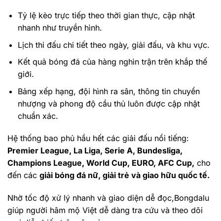
Tỷ lệ kèo trực tiếp theo thời gian thực, cập nhật
nhanh như truyền hình.
Lịch thi đấu chi tiết theo ngày, giải đấu, và khu vực.
Kết quả bóng đá của hàng nghìn trận trên khắp thế
giới.
Bảng xếp hạng, đội hình ra sân, thông tin chuyển
nhượng và phong độ cầu thủ luôn được cập nhật
chuẩn xác.
Hệ thống bao phủ hầu hết các giải đấu nổi tiếng:
Premier League, La Liga, Serie A, Bundesliga,
Champions League, World Cup, EURO, AFC Cup,
cho
đến các
giải bóng đá nữ, giải trẻ và giao hữu quốc tế.
Nhờ tốc độ xử lý nhanh và giao diện dễ đọc,Bongdalu
giúp người hâm mộ Việt dễ dàng tra cứu và theo dõi