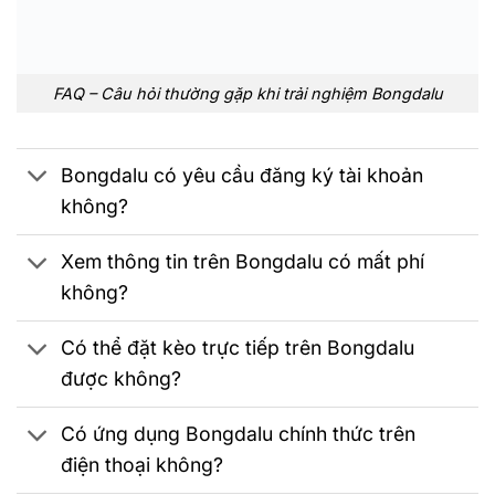
FAQ – Câu hỏi thường gặp khi trải nghiệm Bongdalu
Bongdalu có yêu cầu đăng ký tài khoản
không?
Xem thông tin trên Bongdalu có mất phí
không?
Có thể đặt kèo trực tiếp trên Bongdalu
được không?
Có ứng dụng Bongdalu chính thức trên
điện thoại không?