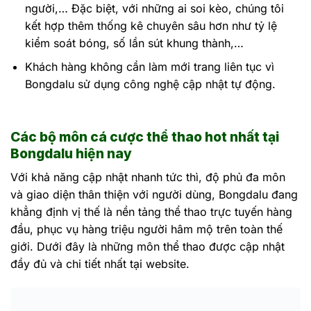
người,… Đặc biệt, với những ai soi kèo, chúng tôi
kết hợp thêm thống kê chuyên sâu hơn như tỷ lệ
kiểm soát bóng, số lần sút khung thành,…
Khách hàng không cần làm mới trang liên tục vì
Bongdalu sử dụng công nghệ cập nhật tự động.
Các bộ môn cá cược thể thao hot nhất tại
Bongdalu hiện nay
Với khả năng cập nhật nhanh tức thì, độ phủ đa môn
và giao diện thân thiện với người dùng, Bongdalu đang
khẳng định vị thế là nền tảng thể thao trực tuyến hàng
đầu, phục vụ hàng triệu người hâm mộ trên toàn thế
giới. Dưới đây là những môn thể thao được cập nhật
đầy đủ và chi tiết nhất tại website.