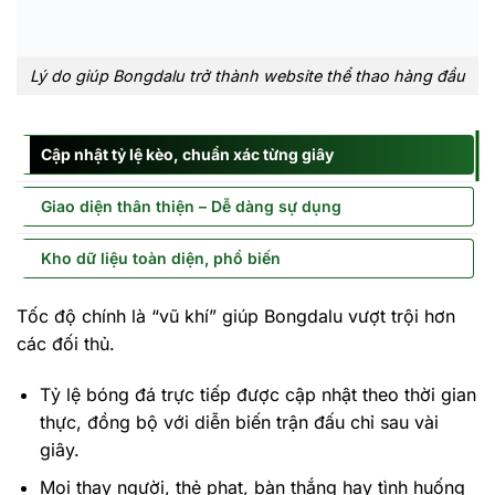
Lý do giúp Bongdalu trở thành website thể thao hàng đầu
Cập nhật tỷ lệ kèo, chuẩn xác từng giây
Giao diện thân thiện – Dễ dàng sự dụng
Kho dữ liệu toàn diện, phổ biến
Tốc độ chính là “vũ khí” giúp Bongdalu vượt trội hơn
các đối thủ.
Tỷ lệ bóng đá trực tiếp được cập nhật theo thời gian
thực, đồng bộ với diễn biến trận đấu chỉ sau vài
giây.
Mọi thay người, thẻ phạt, bàn thắng hay tình huống