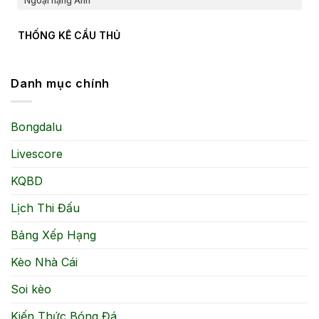
Ngoại hạng Anh
THỐNG KÊ CẦU THỦ
Danh mục chính
Bongdalu
Livescore
KQBD
Lịch Thi Đấu
Bảng Xếp Hạng
Kèo Nhà Cái
Soi kèo
Kiến Thức Bóng Đá