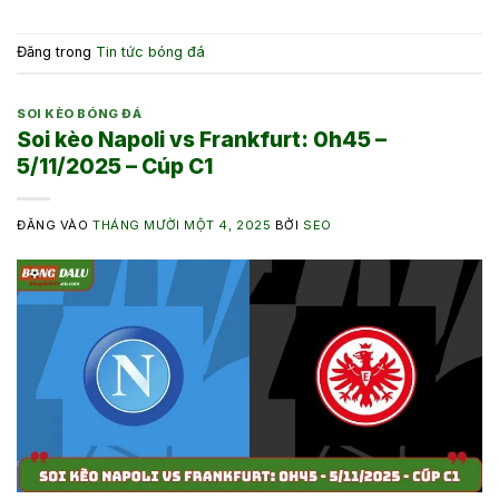
Đăng trong
Tin tức bóng đá
SOI KÈO BÓNG ĐÁ
Soi kèo Napoli vs Frankfurt: 0h45 –
5/11/2025 – Cúp C1
ĐĂNG VÀO
THÁNG MƯỜI MỘT 4, 2025
BỞI
SEO