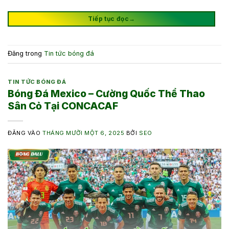
Tiếp tục đọc
→
Đăng trong
Tin tức bóng đá
TIN TỨC BÓNG ĐÁ
Bóng Đá Mexico – Cường Quốc Thể Thao
Sân Cỏ Tại CONCACAF
ĐĂNG VÀO
THÁNG MƯỜI MỘT 6, 2025
BỞI
SEO