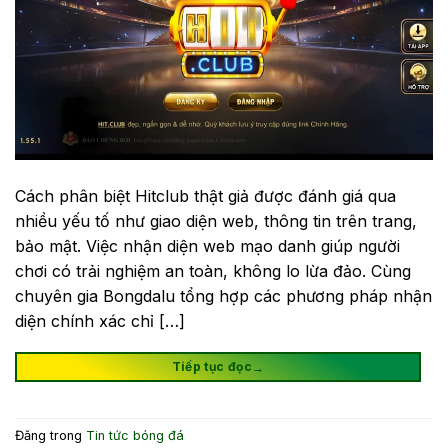
Cách phân biệt Hitclub thật giả được đánh giá qua
nhiều yếu tố như giao diện web, thông tin trên trang,
bảo mật. Việc nhận diện web mạo danh giúp người
chơi có trải nghiệm an toàn, không lo lừa đảo. Cùng
chuyên gia Bongdalu tổng hợp các phương pháp nhận
diện chính xác chỉ […]
Tiếp tục đọc
→
Đăng trong
Tin tức bóng đá