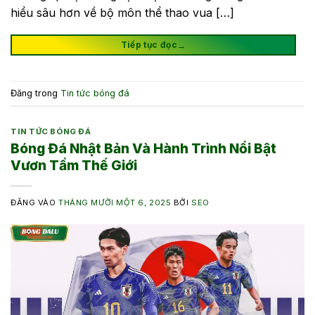
hiểu sâu hơn về bộ môn thể thao vua […]
Tiếp tục đọc
→
Đăng trong
Tin tức bóng đá
TIN TỨC BÓNG ĐÁ
Bóng Đá Nhật Bản Và Hành Trình Nổi Bật
Vươn Tầm Thế Giới
ĐĂNG VÀO
THÁNG MƯỜI MỘT 6, 2025
BỞI
SEO