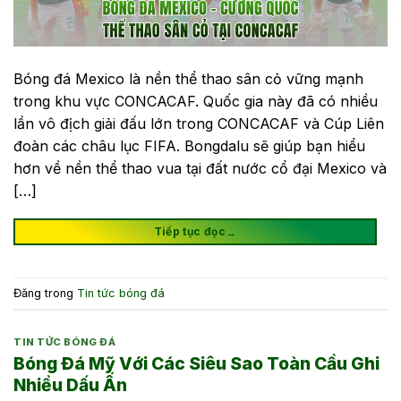
Bóng đá Mexico là nền thể thao sân cỏ vững mạnh
trong khu vực CONCACAF. Quốc gia này đã có nhiều
lần vô địch giải đấu lớn trong CONCACAF và Cúp Liên
đoàn các châu lục FIFA. Bongdalu sẽ giúp bạn hiểu
hơn về nền thể thao vua tại đất nước cổ đại Mexico và
[…]
Tiếp tục đọc
→
Đăng trong
Tin tức bóng đá
TIN TỨC BÓNG ĐÁ
Bóng Đá Mỹ Với Các Siêu Sao Toàn Cầu Ghi
Nhiều Dấu Ấn