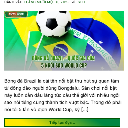
ĐĂNG VÀO
THÁNG MƯỜI MỘT 6, 2025
BỞI
SEO
Bóng đá Brazil là cái tên nổi bật thu hút sự quan tâm
từ đông đảo người dùng Bongdalu. Sân chơi nổi bật
này luôn dẫn đầu làng túc cầu thế giới với nhiều ngôi
sao nổi tiếng cùng thành tích vượt bậc. Trong đó phải
nói tới 5 lần vô địch World Cup, kỷ […]
Tiếp tục đọc
→