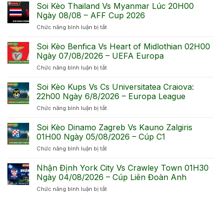
Soi Kèo Thailand Vs Myanmar Lúc 20H00
Ngày 08/08 – AFF Cup 2026
Chức năng bình luận bị tắt
ở
Soi
Kèo
Soi Kèo Benfica Vs Heart of Midlothian 02H00
Thailand
Ngày 07/08/2026 – UEFA Europa
Vs
Chức năng bình luận bị tắt
ở
Myanmar
Soi
Lúc
Kèo
Soi Kèo Kups Vs Cs Universitatea Craiova:
20H00
Benfica
Ngày
22h00 Ngày 6/8/2026 – Europa League
Vs
08/08
Chức năng bình luận bị tắt
ở
Heart
–
Soi
of
AFF
Kèo
Soi Kèo Dinamo Zagreb Vs Kauno Zalgiris
Midlothian
Cup
Kups
02H00
01H00 Ngày 05/08/2026 – Cúp C1
2026
Vs
Ngày
Chức năng bình luận bị tắt
ở
Cs
07/08/2026
Soi
Universitatea
–
Kèo
Nhận Định York City Vs Crawley Town 01H30
Craiova:
UEFA
Dinamo
22h00
Ngày 04/08/2026 – Cúp Liên Đoàn Anh
Europa
Zagreb
Ngày
Chức năng bình luận bị tắt
ở
Vs
6/8/2026
Nhận
Kauno
–
Định
Zalgiris
Europa
York
01H00
League