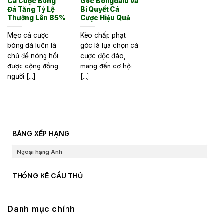
Cá Cược Bóng
Góc Bongdalu Và
Đá Tăng Tỷ Lệ
Bí Quyết Cá
Thưởng Lên 85%
Cược Hiệu Quả
Mẹo cá cược
Kèo chấp phạt
bóng đá luôn là
góc là lựa chọn cá
chủ đề nóng hổi
cược độc đáo,
được cộng đồng
mang đến cơ hội
người [...]
[...]
BẢNG XẾP HẠNG
Ngoại hạng Anh
THỐNG KÊ CẦU THỦ
Danh mục chính