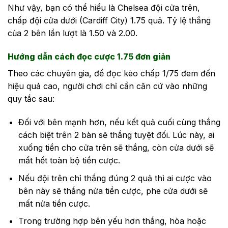
Như vậy, bạn có thể hiểu là Chelsea đội cửa trên,
chấp đội cửa dưới (Cardiff City) 1.75 quả. Tỷ lệ thắng
của 2 bên lần lượt là 1.50 và 2.00.
Hướng dẫn cách đọc cược 1.75 đơn giản
Theo các chuyên gia, để đọc kèo chấp 1/75 đem đến
hiệu quả cao, người chơi chỉ cần căn cứ vào những
quy tắc sau:
Đối với bên mạnh hơn, nếu kết quả cuối cùng thắng
cách biệt trên 2 bàn sẽ thắng tuyệt đối. Lúc này, ai
xuống tiền cho cửa trên sẽ thắng, còn cửa dưới sẽ
mất hết toàn bộ tiền cược.
Nếu đội trên chỉ thắng đúng 2 quả thì ai cược vào
bên này sẽ thắng nửa tiền cược, phe cửa dưới sẽ
mất nửa tiền cược.
Trong trường hợp bên yếu hơn thắng, hòa hoặc