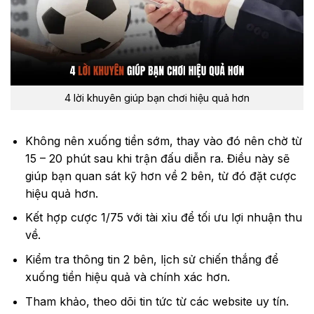
4 lời khuyên giúp bạn chơi hiệu quả hơn
Không nên xuống tiền sớm, thay vào đó nên chờ từ
15 – 20 phút sau khi trận đấu diễn ra. Điều này sẽ
giúp bạn quan sát kỹ hơn về 2 bên, từ đó đặt cược
hiệu quả hơn.
Kết hợp cược 1/75 với tài xỉu để tối ưu lợi nhuận thu
về.
Kiểm tra thông tin 2 bên, lịch sử chiến thắng để
xuống tiền hiệu quả và chính xác hơn.
Tham khảo, theo dõi tin tức từ các website uy tín.