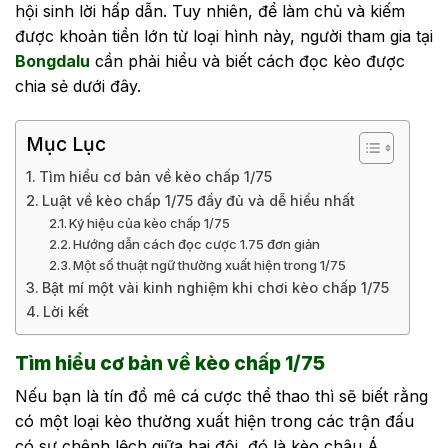
hội sinh lời hấp dẫn. Tuy nhiên, để làm chủ và kiếm
được khoản tiền lớn từ loại hình này, người tham gia tại
Bongdalu
cần phải hiểu và biết cách đọc kèo được
chia sẻ dưới đây.
Mục Lục
Tìm hiểu cơ bản về kèo chấp 1/75
Luật về kèo chấp 1/75 đầy đủ và dễ hiểu nhất
Ký hiệu của kèo chấp 1/75
Hướng dẫn cách đọc cược 1.75 đơn giản
Một số thuật ngữ thường xuất hiện trong 1/75
Bật mí một vài kinh nghiệm khi chơi kèo chấp 1/75
Lời kết
Tìm hiểu cơ bản về kèo chấp 1/75
Nếu bạn là tín đồ mê cá cược thể thao thì sẽ biết rằng
có một loại kèo thường xuất hiện trong các trận đấu
có sự chênh lệch giữa hai đội, đó là kèo châu Á