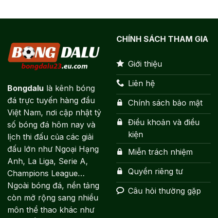
City
Ngày
Vs
05/08/2026
Crawley
–
Town
Cúp
01H30
C1
CHÍNH SÁCH THAM GIA
Ngày
04/08/2026
–
Giới thiệu
Cúp
Liên
Liên hệ
Đoàn
Bongdalu
là kênh bóng
Anh
đá trực tuyến hàng đầu
Chính sách bảo mật
Việt Nam, nơi cập nhật tỷ
Điều khoản và điều
số bóng đá hôm nay và
kiện
lịch thi đấu của các giải
đấu lớn như Ngoại Hạng
Miễn trách nhiệm
Anh, La Liga, Serie A,
Quyền riêng tư
Champions League…
Ngoài bóng đá, nền tảng
Câu hỏi thường gặp
còn mở rộng sang nhiều
môn thể thao khác như