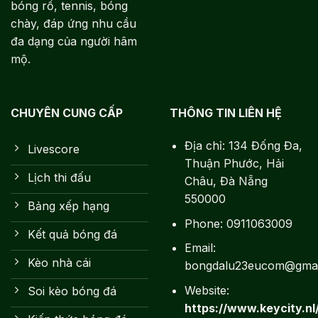
bóng rổ, tennis, bóng
chày, đáp ứng nhu cầu
đa dạng của người hâm
mộ.
CHUYÊN CUNG CẤP
THÔNG TIN LIÊN HỆ
Địa chỉ: 134 Đống Đa,
Livescore
Thuận Phước, Hải
Lịch thi đấu
Châu, Đà Nẵng
550000
Bảng xếp hạng
Phone: 0911063009
Kết quả bóng đá
Email:
Kèo nhà cái
bongdalu23eucom@gmai
Website:
Soi kèo bóng đá
https://www.keycity.nl