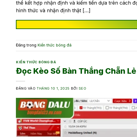
thể kết hợp nhận định và kiếm tiền dựa trên cách đọ
hình thức và nhận định thật […]
Đăng trong
Kiến thức bóng đá
KIẾN THỨC BÓNG ĐÁ
Đọc Kèo Số Bàn Thắng Chẵn Lẻ
ĐĂNG VÀO
THÁNG 10 1, 2025
BỞI
SEO