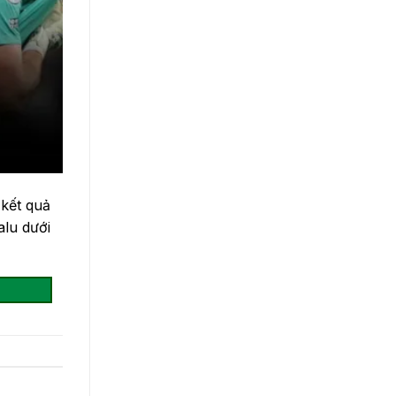
 kết quả
alu dưới