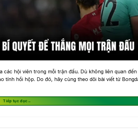
ủa các hội viên trong mỗi trận đấu. Dù không liên quan đến
 tính hồi hộp. Do đó, hãy cùng theo dõi bài viết từ Bongd
Tiếp tục đọc
→