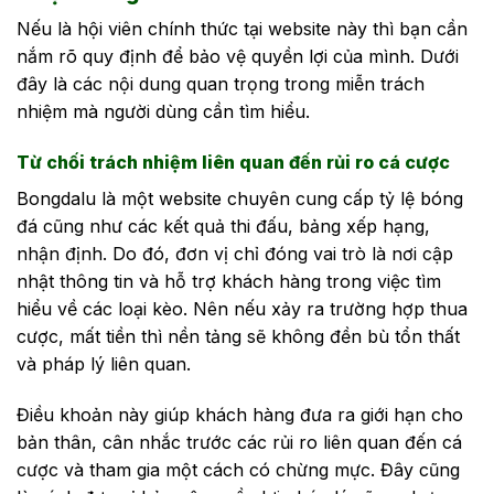
Nếu là hội viên chính thức tại website này thì bạn cần
nắm rõ quy định để bảo vệ quyền lợi của mình. Dưới
đây là các nội dung quan trọng trong miễn trách
nhiệm mà người dùng cần tìm hiểu.
Từ chối trách nhiệm liên quan đến rủi ro cá cược
Bongdalu là một website chuyên cung cấp tỷ lệ bóng
đá cũng như các kết quả thi đấu, bảng xếp hạng,
nhận định. Do đó, đơn vị chỉ đóng vai trò là nơi cập
nhật thông tin và hỗ trợ khách hàng trong việc tìm
hiểu về các loại kèo. Nên nếu xảy ra trường hợp thua
cược, mất tiền thì nền tảng sẽ không đền bù tổn thất
và pháp lý liên quan.
Điều khoản này giúp khách hàng đưa ra giới hạn cho
bản thân, cân nhắc trước các rủi ro liên quan đến cá
cược và tham gia một cách có chừng mực. Đây cũng