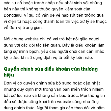
các sự cố hoặc tranh chấp nếu phát sinh với những
bên này thì không thuộc quyền kiểm soát của
Bongdalu. Ví dụ, có vấn đề về nạp rút tiền thông qua
ví điện tử hoặc cổng thanh toán thì việc xử lý sẽ thuộc
về đơn vị trung gian.
Nói chung website chỉ có vai trò kết nối giữa người
dùng với các đối tác liên quan. Đây là điều khoản làm
tăng sự minh bạch, yêu cầu người chơi cần cân nhắc
kỹ trước khi sử dụng dịch vụ từ bất kỳ bên nào.
Quyền chỉnh sửa điều khoản của thương
hiệu
Đơn vị có quyền chỉnh sửa bổ sung hoặc cập nhật
những quy định mới trong văn bản miễn trách nhiệm
bất cứ lúc nào và không cần báo trước. Mọi thông tin
đều sẽ được công khai trên website cũng như ứng
dụng chính thức. Người tham gia cần theo dõi và nắm