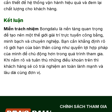
cần thiết để hệ thống vận hành hiệu quả và đem lại
chất lượng cho khách hàng.
Kết luận
Miễn trách nhiệm
Bongdalu là nền tảng quan trọng
để tạo nên một thế giới giải trí trực tuyến công bằng,
minh bạch và chuyên nghiệp. Bạn cần khẳng định rõ
rõ giới hạn của bản thân cũng như quyền lợi hợp pháp
của mình để chủ động hơn trong quá trình tham gia.
Khi nắm rõ và tuân thủ những điều khoản trên thì
khách hàng sẽ có trải nghiệm an toàn lành mạnh và
lâu dài cùng đơn vị.
CHÍNH SÁCH THAM GIA