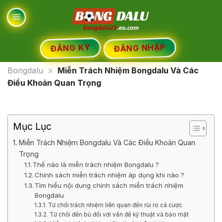
Bỏ
qua
nội
dung
ĐĂNG NHẬP
ĐĂNG KÝ
Bongdalu
»
Miễn Trách Nhiệm Bongdalu Và Các
Điều Khoản Quan Trọng
Mục Lục
Miễn Trách Nhiệm Bongdalu Và Các Điều Khoản Quan
Trọng
Thế nào là miễn trách nhiệm Bongdalu ?
Chính sách miễn trách nhiệm áp dụng khi nào ?
Tìm hiểu nội dung chính sách miễn trách nhiệm
Bongdalu
Từ chối trách nhiệm liên quan đến rủi ro cá cược
Từ chối đền bù đối với vấn đề kỹ thuật và bảo mật