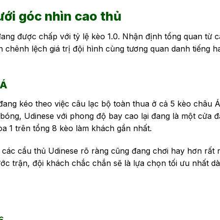
ới góc nhìn cao thủ
đang được chấp với tỷ lệ kèo 1.0. Nhận định tổng quan từ 
 chênh lệch giá trị đội hình cùng tương quan danh tiếng ha
 Á
đang kéo theo việc câu lạc bộ toàn thua ở cả 5 kèo châu 
 bóng, Udinese với phong độ bay cao lại đang là một cửa đặ
òa 1 trên tổng 8 kèo làm khách gần nhất.
, các cầu thủ Udinese rõ ràng cũng đang chơi hay hơn rất 
ước trận, đội khách chắc chắn sẽ là lựa chọn tối ưu nhất d