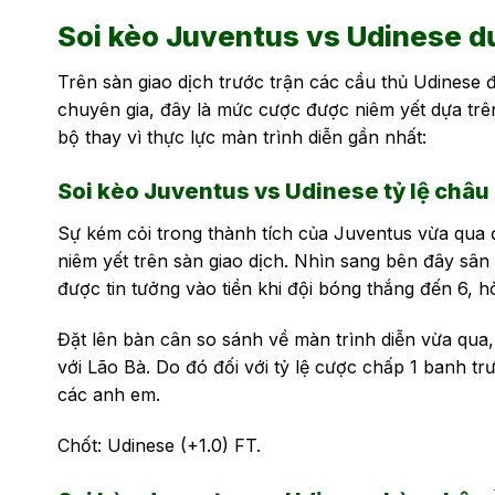
Soi kèo Juventus vs Udinese dư
Trên sàn giao dịch trước trận các cầu thủ Udinese 
chuyên gia, đây là mức cược được niêm yết dựa trên
bộ thay vì thực lực màn trình diễn gần nhất:
Soi kèo Juventus vs Udinese tỷ lệ châu
Sự kém cỏi trong thành tích của Juventus vừa qua 
niêm yết trên sàn giao dịch. Nhìn sang bên đây sân
được tin tưởng vào tiền khi đội bóng thắng đến 6, h
Đặt lên bàn cân so sánh về màn trình diễn vừa qua
với Lão Bà. Do đó đối với tỷ lệ cược chấp 1 banh tr
các anh em.
Chốt: Udinese (+1.0) FT.