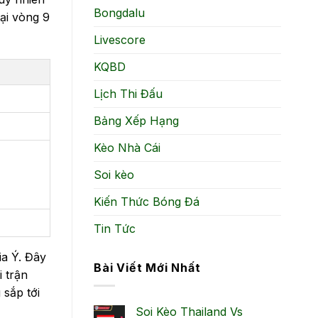
Bongdalu
ại vòng 9
Livescore
KQBD
Lịch Thi Đấu
Bảng Xếp Hạng
Kèo Nhà Cái
Soi kèo
Kiến Thức Bóng Đá
Tin Tức
ia Ý. Đây
Bài Viết Mới Nhất
 trận
 sắp tới
Soi Kèo Thailand Vs