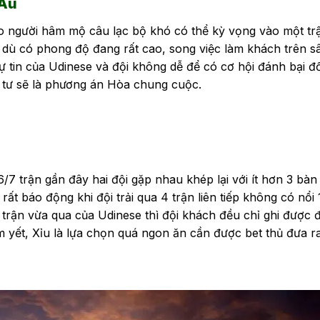
 Âu
o người hâm mộ câu lạc bộ khó có thể kỳ vọng vào một tr
, dù có phong độ đang rất cao, song việc làm khách trên s
tự tin của Udinese và đội không dễ để có cơ hội đánh bại đố
 tư sẽ là phương án Hòa chung cuộc.
7 trận gần đây hai đội gặp nhau khép lại với ít hơn 3 bàn
t báo động khi đội trải qua 4 trận liên tiếp không có nổi 
3 trận vừa qua của Udinese thì đội khách đều chỉ ghi được
m yết, Xỉu là lựa chọn quá ngon ăn cần được bet thủ đưa ra