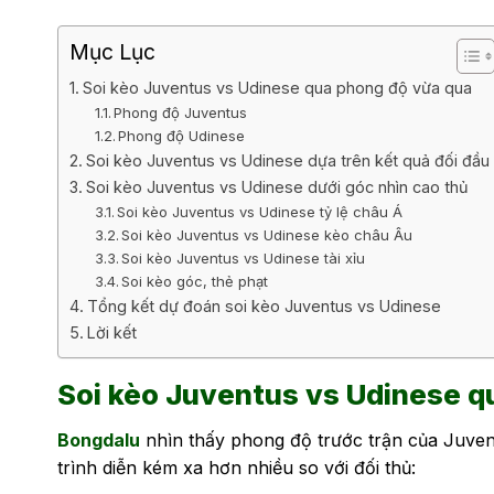
Mục Lục
Soi kèo Juventus vs Udinese qua phong độ vừa qua
Phong độ Juventus
Phong độ Udinese
Soi kèo Juventus vs Udinese dựa trên kết quả đối đầu
Soi kèo Juventus vs Udinese dưới góc nhìn cao thủ
Soi kèo Juventus vs Udinese tỷ lệ châu Á
Soi kèo Juventus vs Udinese kèo châu Âu
Soi kèo Juventus vs Udinese tài xỉu
Soi kèo góc, thẻ phạt
Tổng kết dự đoán soi kèo Juventus vs Udinese
Lời kết
Soi kèo Juventus vs Udinese q
Bongdalu
nhìn thấy phong độ trước trận của Juve
trình diễn kém xa hơn nhiều so với đối thủ: